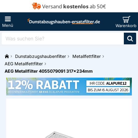
Versand
kostenlos
ab 50€
Was
suchen
Sie?
Dunstabzugshaubenfilter
Metallfettfilter
h
AEG Metallfettfilter
o
AEG Metallfilter 4055079091 317x234mm
m
e