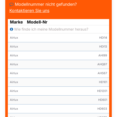
Modellnummer nicht gefunden?
Kontaktieren Sie uns
Marke
Modell-Nr
Wie finde ich meine Modellnummer heraus?
Airlux
HDI14
Airlux
HDI13
Airlux
AHI99
Airlux
AHQ97
Airlux
AHS67
Airlux
HD101
Airlux
HD1201
Airlux
HD601
Airlux
HD603