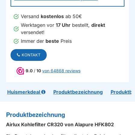
Versand
kostenlos
ab 50€
Werktagen vor
17 Uhr
bestellt,
direkt
versendet!
Immer der
beste
Preis
KONTAKT
9.0
/
10
von 64868 reviews
Huismerkdeal
Produktbezeichnung
Produktb
Produktbezeichnung
Airlux Kohlefilter CR320 von Alapure HFK802