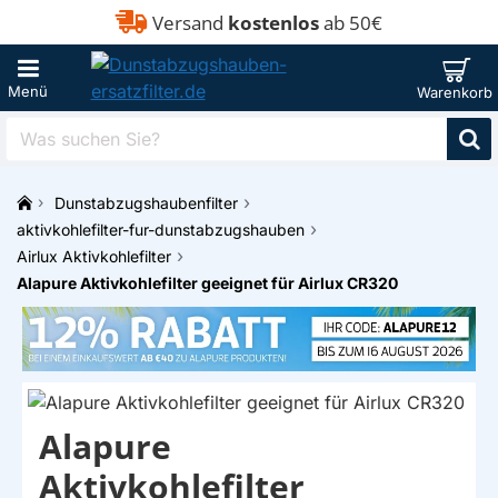
Versand
kostenlos
ab 50€
Was
suchen
Sie?
Dunstabzugshaubenfilter
h
aktivkohlefilter-fur-dunstabzugshauben
o
Airlux Aktivkohlefilter
m
Alapure Aktivkohlefilter geeignet für Airlux CR320
e
EIGENMARKE
Alapure
Aktivkohlefilter