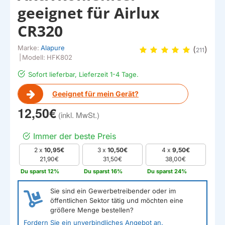
geeignet für Airlux
CR320
Marke:
Alapure
(
)
211
|
Modell:
HFK802
Sofort lieferbar, Lieferzeit 1-4 Tage.
Geeignet für mein Gerät?
12,50€
Immer der beste Preis
2 x
10,95€
3 x
10,50€
4 x
9,50€
21,90€
31,50€
38,00€
Du sparst 12%
Du sparst 16%
Du sparst 24%
Sie sind ein Gewerbetreibender oder im
öffentlichen Sektor tätig und möchten eine
größere Menge bestellen?
Fordern Sie ein unverbindliches Angebot an.