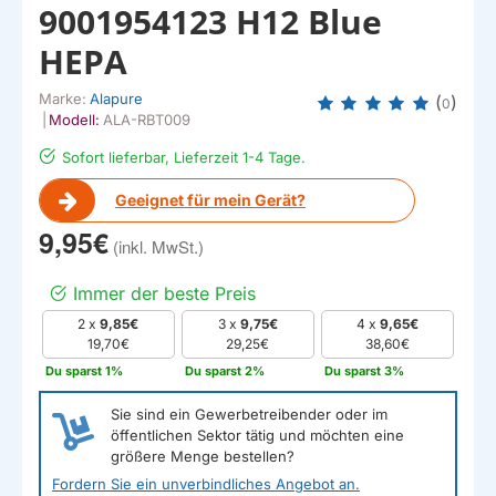
9001954123 H12 Blue
HEPA
Marke:
Alapure
(
)
0
|
Modell:
ALA-RBT009
Sofort lieferbar, Lieferzeit 1-4 Tage.
Geeignet für mein Gerät?
9,95€
Immer der beste Preis
2 x
9,85€
3 x
9,75€
4 x
9,65€
19,70€
29,25€
38,60€
Du sparst 1%
Du sparst 2%
Du sparst 3%
Sie sind ein Gewerbetreibender oder im
öffentlichen Sektor tätig und möchten eine
größere Menge bestellen?
Fordern Sie ein unverbindliches Angebot an.