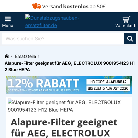
Versand
kostenlos
ab 50€
Was
suchen
Sie?
Ersatzteile
h
Alapure-Filter geeignet für AEG, ELECTROLUX 9001954123 H1
o
2 Blue HEPA
m
e
Alapure-Filter geeignet
EIGENMARKE
für AEG, ELECTROLUX