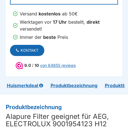
Versand
kostenlos
ab 50€
Werktagen vor
17 Uhr
bestellt,
direkt
versendet!
Immer der
beste
Preis
KONTAKT
9.0
/
10
von 64855 reviews
Huismerkdeal
Produktbezeichnung
Produktb
Produktbezeichnung
Alapure Filter geeignet für AEG,
ELECTROLUX 9001954123 H12