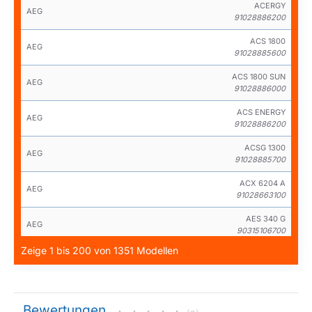
ACERGY
AEG
91028886200
ACS 1800
AEG
91028885600
ACS 1800 SUN
AEG
91028886000
ACS ENERGY
AEG
91028886200
ACSG 1300
AEG
91028885700
ACX 6204 A
AEG
91028663100
AES 340 G
AEG
90315106700
Zeige 1 bis 200 von 1351 Modellen
AJM 6717
AEG
90315153501
AV 1120
AEG
91028600500
Bewertungen