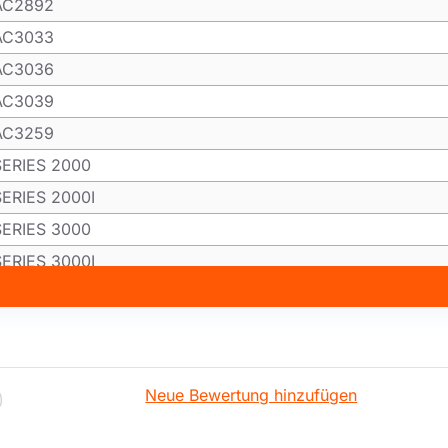
AC2892
AC3033
AC3036
AC3039
AC3259
SERIES 2000
SERIES 2000I
SERIES 3000
SERIES 3000I
2000 serie
2000SERIE
AC2882
AC2882
AC2882/10
AC288210
AC2882/10
2000 SERIES
Neue Bewertung hinzufügen
)
AC2885
AC2885