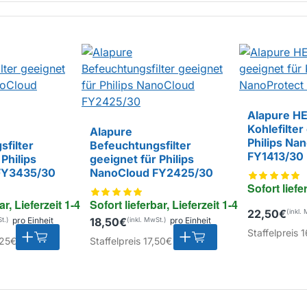
Alapure H
Kohlefilter
Alapure
EIGENMARK
Philips Na
filter
Befeuchtungsfilter
FY1413/30
Philips
geeignet für Philips
EIGENMARKE
FY3435/30
NanoCloud FY2425/30
Sofort liefe
ar, Lieferzeit 1-4 Tage
Sofort lieferbar, Lieferzeit 1-4 Tage
22,50€
pro Einheit
18,50€
pro Einheit
Staffelpreis
1
25€
Staffelpreis
17,50€