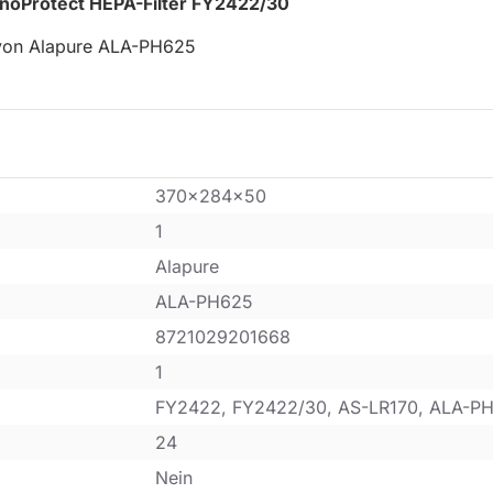
anoProtect HEPA-Filter FY2422/30
 von Alapure ALA-PH625
370x284x50
1
Alapure
ALA-PH625
8721029201668
1
FY2422, FY2422/30, AS-LR170, ALA-P
24
Nein