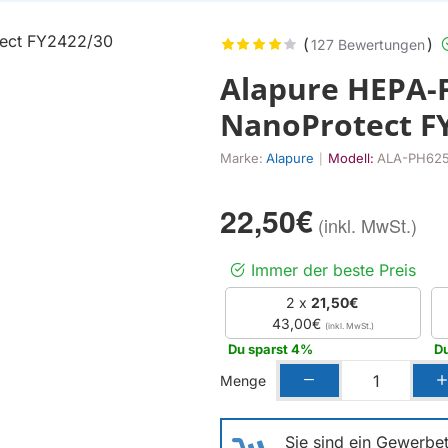
(
)
127 Bewertungen
Alapure HEPA-Fi
NanoProtect F
Marke:
Alapure
Modell:
ALA-PH62
|
22,50€
Immer der beste Preis
2 x
21,50€
43,00€
Du sparst 4%
Du
Menge
Sie sind ein Gewerbet