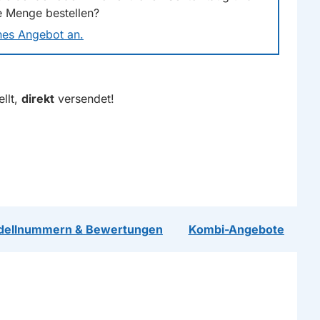
e Menge bestellen?
ches Angebot an.
llt,
direkt
versendet!
dellnummern & Bewertungen
Kombi-Angebote
R