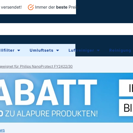
versendet!
Immer der
beste
Preis
lfilter
Umluftsets
Luftreiniger
Reinigung
geeignet für Philips NanoProtect FY2422/30
ews