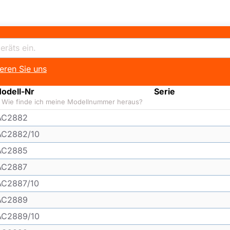
eren Sie uns
odell-Nr
Serie
Wie finde ich meine Modellnummer heraus?
AC2882
AC2882/10
AC2885
AC2887
AC2887/10
AC2889
AC2889/10