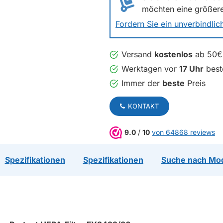
möchten eine größer
Fordern Sie ein unverbindli
Versand
kostenlos
ab 50€
Werktagen vor
17 Uhr
beste
Immer der
beste
Preis
KONTAKT
9.0
/
10
von 64868 reviews
Spezifikationen
Spezifikationen
Suche nach Mo