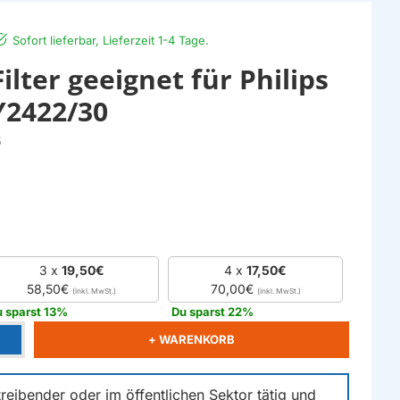
Sofort lieferbar, Lieferzeit 1-4 Tage.
lter geeignet für Philips
Y2422/30
5
3 x
19,50€
4 x
17,50€
58,50€
70,00€
 sparst 13%
Du sparst 22%
+ WARENKORB
reibender oder im öffentlichen Sektor tätig und