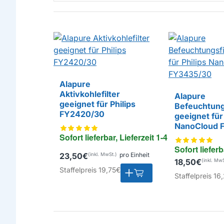
Alapure
Aktivkohlefilter
Alapure
EIGENMARKE
geeignet für Philips
Befeuchtungs
FY2420/30
geeignet für 
EIGENMARKE
NanoCloud 
Sofort lieferbar, Lieferzeit 1-4 Tage
Sofort lieferb
23,50€
pro Einheit
18,50€
Staffelpreis
19,75€
Staffelpreis
16,