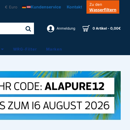
Zu den
Kundenservice
Kontakt
€
Euro
Wasserfiltern
Anmeldung
0 Artikel - 0,00€
WRG-Filter
Marken