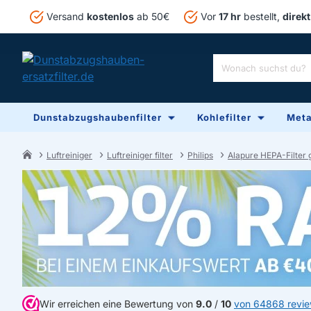
Versand
kostenlos
ab 50€
Vor
17 hr
bestellt,
direkt
Wonach
suchst
du?
Dunstabzugshaubenfilter
Kohlefilter
Metal
Luftreiniger
Luftreiniger filter
Philips
Alapure HEPA-Filter 
home
Wir erreichen eine Bewertung von
9.0
/
10
von 64868 revi