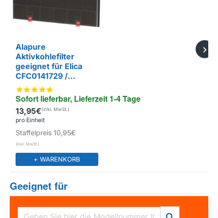
Alapure
Aktivkohlefilter
geeignet für Elica
CFC0141729 /
F00171/S
Sofort lieferbar, Lieferzeit 1-4 Tage
13,95€
EIGENMARKE
pro Einheit
Staffelpreis
10,95€
+ WARENKORB
Geeignet für