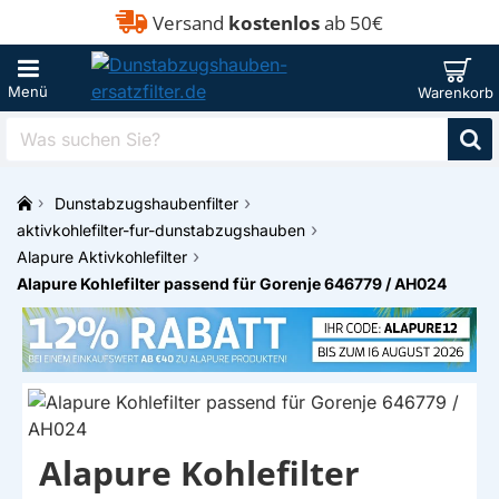
Versand
kostenlos
ab 50€
Was
suchen
Sie?
Dunstabzugshaubenfilter
h
aktivkohlefilter-fur-dunstabzugshauben
o
Alapure Aktivkohlefilter
m
Alapure Kohlefilter passend für Gorenje 646779 / AH024
e
Alapure Kohlefilter
EIGENMARKE