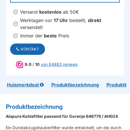
Versand
kostenlos
ab 50€
Werktagen vor
17 Uhr
bestellt,
direkt
versendet!
Immer der
beste
Preis
KONTAKT
9.0
/
10
von 64883 reviews
Huismerkdeal
Produktbezeichnung
Produktb
Produktbezeichnung
Alapure Kohlefilter passend für Gorenje 646779 / AH024
Ein Dunstabzugshaubenfilter wurde entwickelt, um die durch