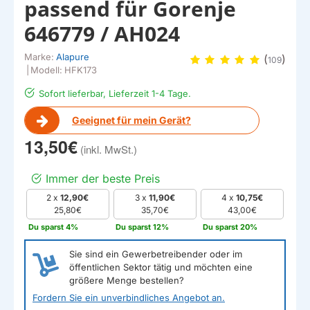
passend für Gorenje
646779 / AH024
Marke:
Alapure
(
)
109
|
Modell:
HFK173
Sofort lieferbar, Lieferzeit 1-4 Tage.
Geeignet für mein Gerät?
13,50€
Immer der beste Preis
2 x
12,90€
3 x
11,90€
4 x
10,75€
25,80€
35,70€
43,00€
Du sparst 4%
Du sparst 12%
Du sparst 20%
Sie sind ein Gewerbetreibender oder im
öffentlichen Sektor tätig und möchten eine
größere Menge bestellen?
Fordern Sie ein unverbindliches Angebot an.