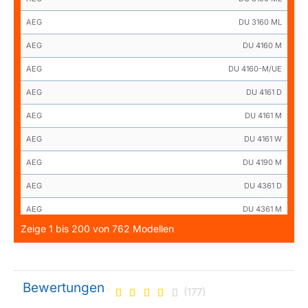
AEG
DU 3160 ML
AEG
DU 4160 M
AEG
DU 4160-M/UE
AEG
DU 4161 D
AEG
DU 4161 M
AEG
DU 4161 W
AEG
DU 4190 M
AEG
DU 4361 D
AEG
DU 4361 M
Zeige 1 bis 200 von 762 Modellen
AEG
DU 4361 W
AEG
DU 4561 M
AEG
DU3150-ML
Bewertungen
(177)
AEG
DU3160-ML