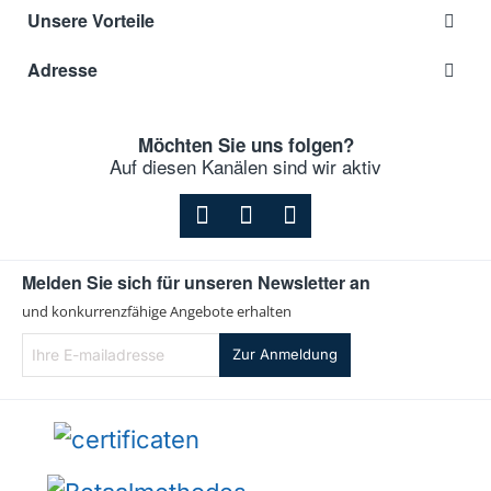
Unsere Vorteile
AEG
DUB1620M
AEG
DUB1630M
Adresse
AEG
DUB2610D
AEG
DUB2610M
Möchten Sie uns folgen?
Auf diesen Kanälen sind wir aktiv
AEG
DUB2610W
AEG
DUB2621M
AEG
DUB2630M
AEG
DUB2930M
Melden Sie sich für unseren Newsletter an
und konkurrenzfähige Angebote erhalten
AEG
X 56223 MT 10
Ihre
AEG
X56223MT10
Zur Anmeldung
E-
mailadresse
94212161701
AEG
94212161701
ADU 6250 AM
AEG
94215061900