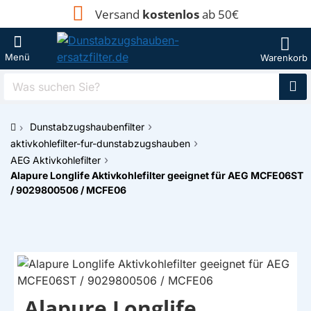
Versand
kostenlos
ab 50€
Was
suchen
Sie?
Dunstabzugshaubenfilter
h
aktivkohlefilter-fur-dunstabzugshauben
o
AEG Aktivkohlefilter
m
Alapure Longlife Aktivkohlefilter geeignet für AEG MCFE06ST
e
/ 9029800506 / MCFE06
Alapure Longlife
EIGENMARKE