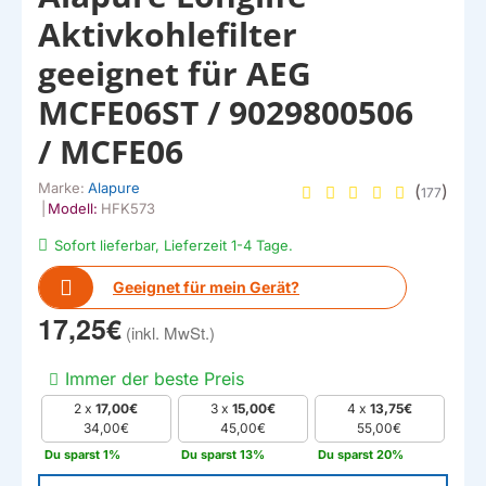
Aktivkohlefilter
geeignet für AEG
MCFE06ST / 9029800506
/ MCFE06
Marke:
Alapure
(
)
177
|
Modell:
HFK573
Sofort lieferbar, Lieferzeit 1-4 Tage.
Geeignet für mein Gerät?
17,25€
Immer der beste Preis
2 x
17,00€
3 x
15,00€
4 x
13,75€
34,00€
45,00€
55,00€
Du sparst 1%
Du sparst 13%
Du sparst 20%