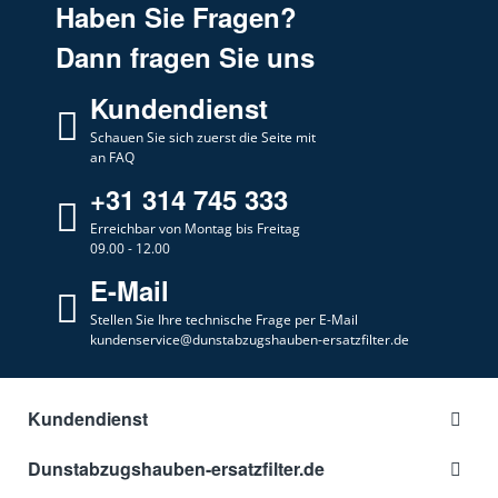
Haben Sie Fragen?
AEG
DUB 1620 M
Dann fragen Sie uns
AEG
DUB 1630 M
Kundendienst
AEG
DUB 1930 M
AEG
Schauen Sie sich zuerst die Seite mit
DUB 2610 D
an FAQ
AEG
DUB 2610 W
+31 314 745 333
AEG
DUB 2620 M
Erreichbar von Montag bis Freitag
09.00 - 12.00
AEG
DUB 2621 M
E-Mail
AEG
DUB 2630 M
Stellen Sie Ihre technische Frage per E-Mail
AEG
DUB 2930 M
kundenservice@dunstabzugshauben-ersatzfilter.de
AEG
DUB1610D
AEG
DUB1610M
Kundendienst
AEG
DUB1610W
Dunstabzugshauben-ersatzfilter.de
AEG
DUB1611M