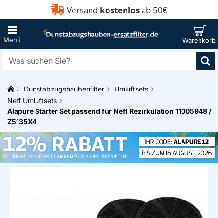
Versand
kostenlos
ab 50€
Was
suchen
Sie?
Dunstabzugshaubenfilter
Umluftsets
h
Neff Umluftsets
o
Alapure Starter Set passend für Neff Rezirkulation 11005948 /
m
Z5135X4
e