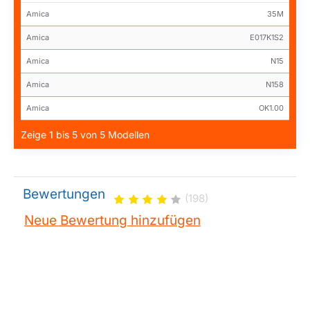
Amica
35M
Amica
E017K1S2
Amica
N15
Amica
N158
Amica
OK1.00
Zeige 1 bis 5 von 5 Modellen
Bewertungen
(198)
Neue Bewertung hinzufügen