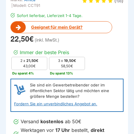
(
)
198
|
Modell:
CCT91
Sofort lieferbar, Lieferzeit 1-4 Tage.
Geeignet für mein Gerät?
22,50€
Immer der beste Preis
2 x
21,50€
3 x
19,50€
43,00€
58,50€
Du sparst 4%
Du sparst 13%
Sie sind ein Gewerbetreibender oder im
öffentlichen Sektor tätig und möchten eine
größere Menge bestellen?
Fordern Sie ein unverbindliches Angebot an.
Versand
kostenlos
ab 50€
Werktagen vor
17 Uhr
bestellt,
direkt