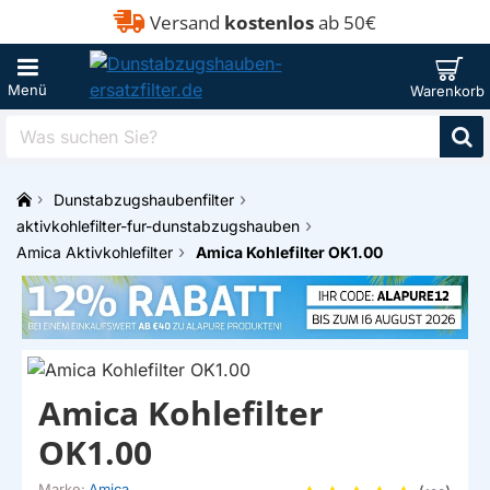
Versand
kostenlos
ab 50€
Was
suchen
Sie?
Dunstabzugshaubenfilter
h
aktivkohlefilter-fur-dunstabzugshauben
o
Amica Aktivkohlefilter
Amica Kohlefilter OK1.00
m
e
Amica Kohlefilter
OK1.00
Marke:
Amica