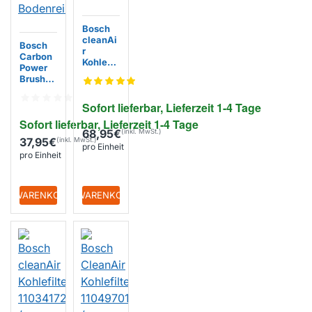
Bosch
cleanAi
Bosch
r
Carbon
Kohlefilt
Power
er
Brush
1101862
für
1 /
Spotles
Sofort lieferbar, Lieferzeit 1-4 Tage
AA2101
s
10 /
Sofort lieferbar, Lieferzeit 1-4 Tage
Staubsa
1101050
68,95€
ugerrob
6
37,95€
oter und
pro Einheit
pro Einheit
Bodenre
iniger
+ WARENKORB
+ WARENKORB