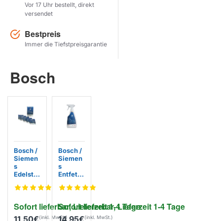
Vor 17 Uhr bestellt, direkt
versendet
Herstel zoekopdracht
Bestpreis
PRODUKTE ANZEIGEN
Immer die Tiefstpreisgarantie
Bosch
Bosch /
Bosch /
Siemen
Siemen
s
s
Edelsta
Entfettu
hl-
ngskonz
Pflegetü
entrat
cher
311908 /
Sofort lieferbar, Lieferzeit 1-4 Tage
Sofort lieferbar, Lieferzeit 1-4 Tage
311134 /
312207
312007
/ BSH
11,50€
14,95€