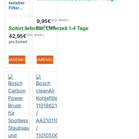
terieller
Filter
für
Roboter
9,95€
staubsa
Sofort lieferbar, Lieferzeit 1-4 Tage
pro Einheit
uger (3
Stück)
42,95€
pro Einheit
+ WARENKORB
+ WARENKORB