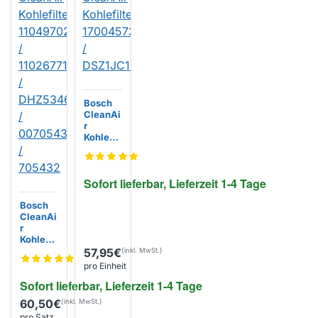
Bosch
CleanAi
r
Kohlefilt
er
170045
73 /
Sofort lieferbar, Lieferzeit 1-4 Tage
DSZ1JC
1B1
Bosch
CleanAi
r
Kohlefilt
er
57,95€
110497
pro Einheit
02 /
Sofort lieferbar, Lieferzeit 1-4 Tage
1102677
1 /
60,50€
DHZ534
pro Satz