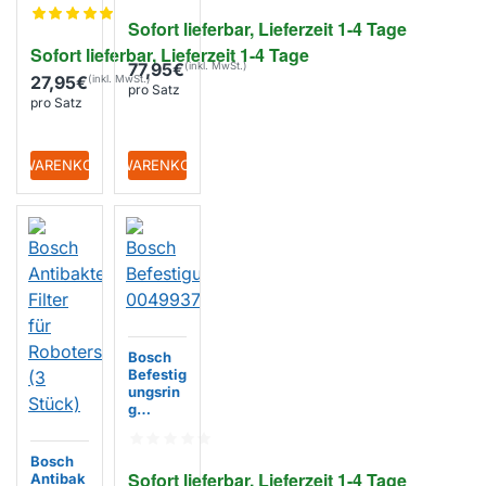
80 /
DU0
DHZ290
Sofort lieferbar, Lieferzeit 1-4 Tage
0 (2St.)
Sofort lieferbar, Lieferzeit 1-4 Tage
77,95€
27,95€
pro Satz
pro Satz
+ WARENKORB
+ WARENKORB
Bosch
Befestig
ungsrin
g
004993
72
Bosch
Sofort lieferbar, Lieferzeit 1-4 Tage
Antibak