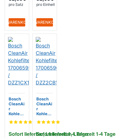
pro Satz
pro Einheit
+ WARENKORB
+ WARENKORB
Bosch
Bosch
CleanAi
CleanAi
r
r
Kohlefilt
Kohlefilt
er
er
170065
170065
95 /
96 /
Sofort lieferbar, Lieferzeit 1-4 Tage
Sofort lieferbar, Lieferzeit 1-4 Tage
DZZ1CX
DZZ2CB