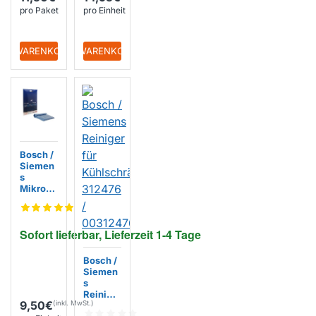
/ BSH (5
pro Paket
pro Einheit
St.)
+ WARENKORB
+ WARENKORB
Bosch /
Siemen
s
Mikrofa
sertuch
003122
89 /
Sofort lieferbar, Lieferzeit 1-4 Tage
004607
70 /
BSH
Bosch /
Siemen
s
Reiniger
9,50€
für