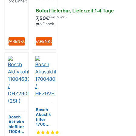
Kühlsch
pro Einheit
ränke
Sofort lieferbar, Lieferzeit 1-4 Tage
312476
/
7,50€
003124
pro Einheit
76
+ WARENKORB
+ WARENKORB
Bosch
Akustik
Bosch
filter
Aktivko
170048
hlefilter
01 /
110046
HEZ9VE