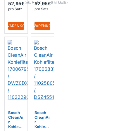
1B4
1B4
52,95€
52,95€
pro Satz
pro Satz
+ WARENKORB
+ WARENKORB
Bosch
Bosch
CleanAi
CleanAi
r
r
Kohlefilt
Kohlefilt