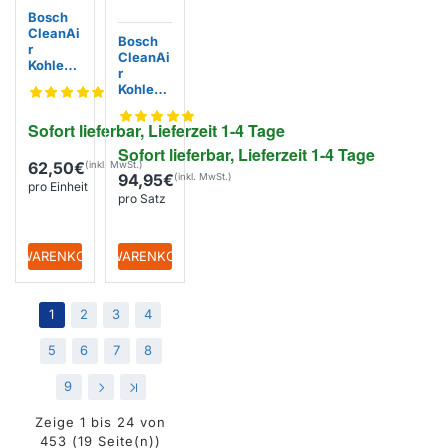
Bosch
CleanAi
Bosch
r
CleanAi
Kohlefilt
r
er
Kohlefilt
HEZ381
er-Set
700 /
1700711
Sofort lieferbar, Lieferzeit 1-4 Tage
170008
3 /
22
Sofort lieferbar, Lieferzeit 1-4 Tage
HEZ9VR
62,50€
UD0
94,95€
pro Einheit
pro Satz
+ WARENKORB
+ WARENKORB
1
2
3
4
5
6
7
8
9
>
>|
Zeige 1 bis 24 von
453 (19 Seite(n))