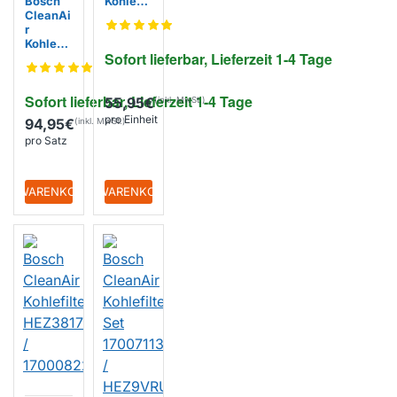
Bosch
Kohlefilt
CleanAi
er
r
200040
Kohlefilt
01 /
Sofort lieferbar, Lieferzeit 1-4 Tage
er
1102580
170075
6
05 /
Sofort lieferbar, Lieferzeit 1-4 Tage
170047
55,95€
96 /
pro Einheit
94,95€
HEZ9VR
pro Satz
CR0
+ WARENKORB
+ WARENKORB