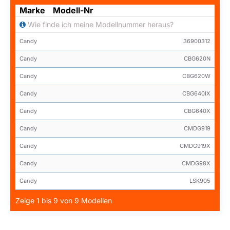
Marke
Modell-Nr
Wie finde ich meine Modellnummer heraus?
Candy
36900312
Candy
CBG620N
Candy
CBG620W
Candy
CBG640IX
Candy
CBG640X
Candy
CMDG919
Candy
CMDG919X
Candy
CMDG98X
Candy
LSK905
Zeige 1 bis 9 von 9 Modellen