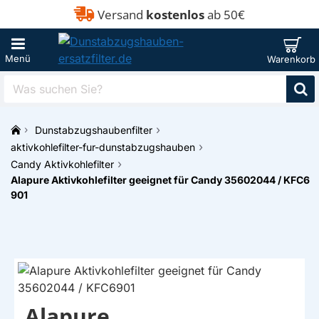
Versand
kostenlos
ab 50€
Was
suchen
Sie?
Dunstabzugshaubenfilter
h
aktivkohlefilter-fur-dunstabzugshauben
o
Candy Aktivkohlefilter
m
Alapure Aktivkohlefilter geeignet für Candy 35602044 / KFC6
e
901
Alapure
EIGENMARKE