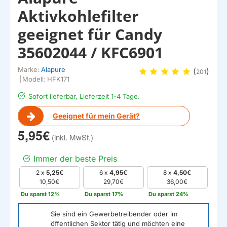
Aktivkohlefilter
geeignet für Candy
35602044 / KFC6901
Marke:
Alapure
(
)
201
|
Modell:
HFK171
Sofort lieferbar, Lieferzeit 1-4 Tage.
Geeignet für mein Gerät?
5,95€
Immer der beste Preis
2 x
5,25€
6 x
4,95€
8 x
4,50€
10,50€
29,70€
36,00€
Du sparst 12%
Du sparst 17%
Du sparst 24%
Sie sind ein Gewerbetreibender oder im
öffentlichen Sektor tätig und möchten eine