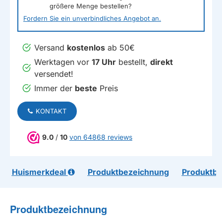
größere Menge bestellen?
Fordern Sie ein unverbindliches Angebot an.
Versand
kostenlos
ab 50€
Werktagen vor
17 Uhr
bestellt,
direkt
versendet!
Immer der
beste
Preis
KONTAKT
9.0
/
10
von 64868 reviews
Huismerkdeal
Produktbezeichnung
Produktb
Produktbezeichnung