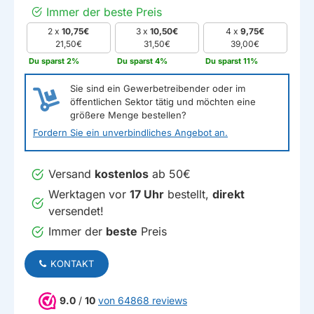
Immer der beste Preis
2 x
10,75€
3 x
10,50€
4 x
9,75€
21,50€
31,50€
39,00€
Du sparst 2%
Du sparst 4%
Du sparst 11%
Sie sind ein Gewerbetreibender oder im
öffentlichen Sektor tätig und möchten eine
größere Menge bestellen?
Fordern Sie ein unverbindliches Angebot an.
Versand
kostenlos
ab 50€
Werktagen vor
17 Uhr
bestellt,
direkt
versendet!
Immer der
beste
Preis
KONTAKT
9.0
/
10
von 64868 reviews