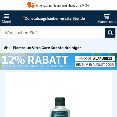
Versand
kostenlos
ab 50€
Was
suchen
Sie?
Electrolux Vitro Care Kochfeldreiniger
h
o
m
e