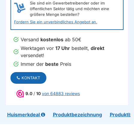
Sie sind ein Gewerbetreibender oder im
öffentlichen Sektor tätig und möchten eine
größere Menge bestellen?
Fordern Sie ein unverbindliches Angebot an.
Versand
kostenlos
ab 50€
Werktagen vor
17 Uhr
bestellt,
direkt
versendet!
Immer der
beste
Preis
KONTAKT
9.0
/
10
von 64883 reviews
Huismerkdeal
Produktbezeichnung
Produktb