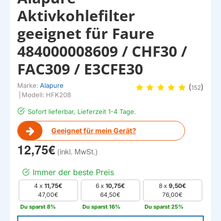
Aktivkohlefilter
geeignet für Faure
484000008609 / CHF30 /
FAC309 / E3CFE30
Marke:
Alapure
(
)
152
|
Modell:
HFK208
Sofort lieferbar, Lieferzeit 1-4 Tage.
Geeignet für mein Gerät?
12,75€
Immer der beste Preis
4 x
11,75€
6 x
10,75€
8 x
9,50€
47,00€
64,50€
76,00€
Du sparst 8%
Du sparst 16%
Du sparst 25%