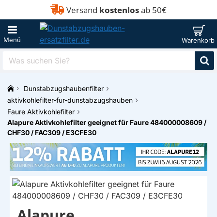
Versand
kostenlos
ab 50€
Was
suchen
Sie?
Dunstabzugshaubenfilter
h
aktivkohlefilter-fur-dunstabzugshauben
o
Faure Aktivkohlefilter
m
Alapure Aktivkohlefilter geeignet für Faure 484000008609 /
e
CHF30 / FAC309 / E3CFE30
Alapure
EIGENMARKE