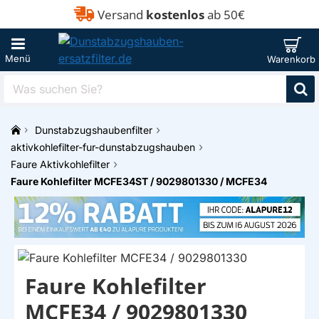
Versand
kostenlos
ab 50€
Was
suchen
Sie?
Dunstabzugshaubenfilter
h
aktivkohlefilter-fur-dunstabzugshauben
o
Faure Aktivkohlefilter
m
Faure Kohlefilter MCFE34ST / 9029801330 / MCFE34
e
Faure Kohlefilter
MCFE34 / 9029801330