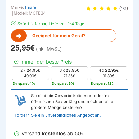
Marke:
Faure
(
)
181
|
Modell:
MCFE34
Sofort lieferbar, Lieferzeit 1-4 Tage.
Geeignet für mein Gerät?
25,95€
Immer der beste Preis
2 x
24,95€
3 x
23,95€
4 x
22,95€
49,90€
71,85€
91,80€
Du sparst 4%
Du sparst 8%
Du sparst 12%
Sie sind ein Gewerbetreibender oder im
öffentlichen Sektor tätig und möchten eine
größere Menge bestellen?
Fordern Sie ein unverbindliches Angebot an.
Versand
kostenlos
ab 50€