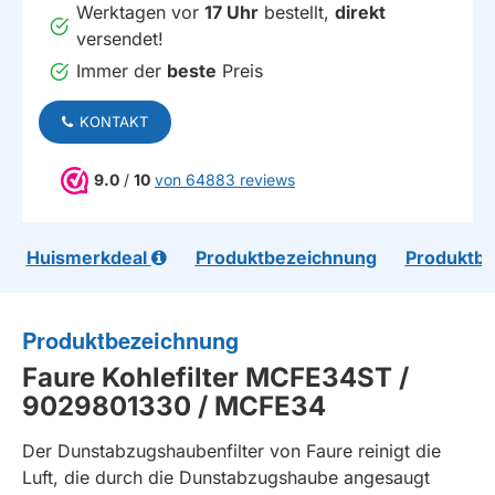
Werktagen vor
17 Uhr
bestellt,
direkt
versendet!
Immer der
beste
Preis
KONTAKT
9.0
/
10
von 64883 reviews
Huismerkdeal
Produktbezeichnung
Produktb
Produktbezeichnung
Faure Kohlefilter MCFE34ST /
9029801330 / MCFE34
Der Dunstabzugshaubenfilter von Faure reinigt die
Luft, die durch die Dunstabzugshaube angesaugt