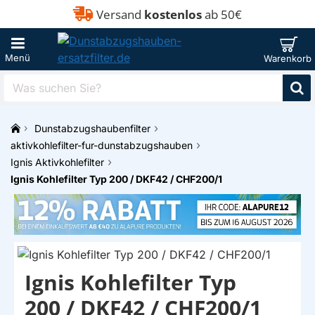
Versand
kostenlos
ab 50€
Was
suchen
Sie?
Dunstabzugshaubenfilter
h
aktivkohlefilter-fur-dunstabzugshauben
o
Ignis Aktivkohlefilter
m
Ignis Kohlefilter Typ 200 / DKF42 / CHF200/1
e
Ignis Kohlefilter Typ
200 / DKF42 / CHF200/1