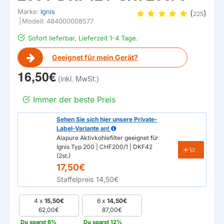
Marke:
Ignis
(
)
225
|
Modell:
484000008577
Sofort lieferbar, Lieferzeit 1-4 Tage.
Geeignet für mein Gerät?
16,50€
Immer der beste Preis
Sehen Sie sich hier unsere Private-
Label-Variante an!
Alapure Aktivkohlefilter geeignet für
Ignis Typ 200 | CHF200/1 | DKF42
(2st.)
17,50€
Staffelpreis
14,50€
4 x
15,50€
6 x
14,50€
62,00€
87,00€
Du sparst 6%
Du sparst 12%