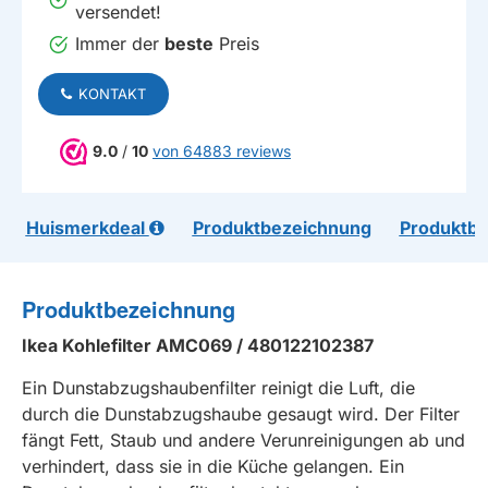
versendet!
Immer der
beste
Preis
KONTAKT
9.0
/
10
von 64883 reviews
Huismerkdeal
Produktbezeichnung
Produktb
Produktbezeichnung
Ikea Kohlefilter AMC069 / 480122102387
Ein Dunstabzugshaubenfilter reinigt die Luft, die
durch die Dunstabzugshaube gesaugt wird. Der Filter
fängt Fett, Staub und andere Verunreinigungen ab und
verhindert, dass sie in die Küche gelangen. Ein