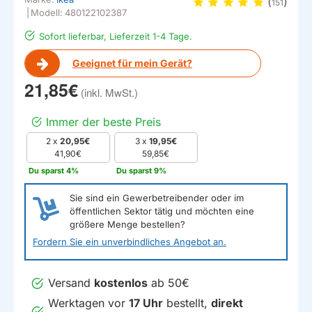
(
)
151
|
Modell:
480122102387
Sofort lieferbar, Lieferzeit 1-4 Tage.
Geeignet für mein Gerät?
21,85€
Immer der beste Preis
2 x
20,95€
3 x
19,95€
41,90€
59,85€
Du sparst 4%
Du sparst 9%
Sie sind ein Gewerbetreibender oder im
öffentlichen Sektor tätig und möchten eine
größere Menge bestellen?
Fordern Sie ein unverbindliches Angebot an.
Versand
kostenlos
ab 50€
Werktagen vor
17 Uhr
bestellt,
direkt