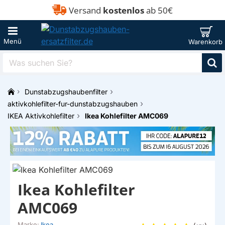
Versand
kostenlos
ab 50€
Was
suchen
Sie?
Dunstabzugshaubenfilter
h
aktivkohlefilter-fur-dunstabzugshauben
o
IKEA Aktivkohlefilter
Ikea Kohlefilter AMC069
m
e
Ikea Kohlefilter
AMC069
Marke:
Ikea