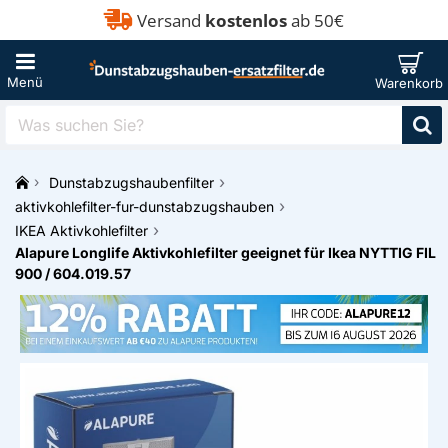
Versand
kostenlos
ab 50€
Was
suchen
Sie?
Dunstabzugshaubenfilter
h
aktivkohlefilter-fur-dunstabzugshauben
o
IKEA Aktivkohlefilter
m
Alapure Longlife Aktivkohlefilter geeignet für Ikea NYTTIG FIL
e
900 / 604.019.57