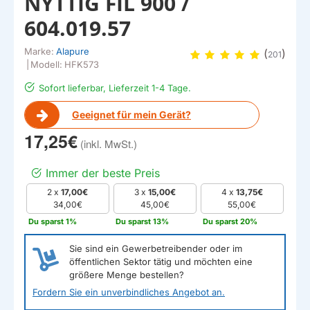
NYTTIG FIL 900 /
604.019.57
Marke:
Alapure
(
)
201
|
Modell:
HFK573
Sofort lieferbar, Lieferzeit 1-4 Tage.
Geeignet für mein Gerät?
17,25€
Immer der beste Preis
EIGENMARKE
2 x
17,00€
3 x
15,00€
4 x
13,75€
34,00€
45,00€
55,00€
Du sparst 1%
Du sparst 13%
Du sparst 20%
Sie sind ein Gewerbetreibender oder im
öffentlichen Sektor tätig und möchten eine
größere Menge bestellen?
Fordern Sie ein unverbindliches Angebot an.