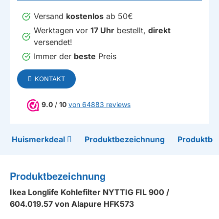
Versand
kostenlos
ab 50€
Werktagen vor
17 Uhr
bestellt,
direkt
versendet!
Immer der
beste
Preis
KONTAKT
9.0
/
10
von 64883 reviews
Huismerkdeal
Produktbezeichnung
Produktbe
Produktbezeichnung
Ikea Longlife Kohlefilter NYTTIG FIL 900 /
604.019.57 von Alapure HFK573