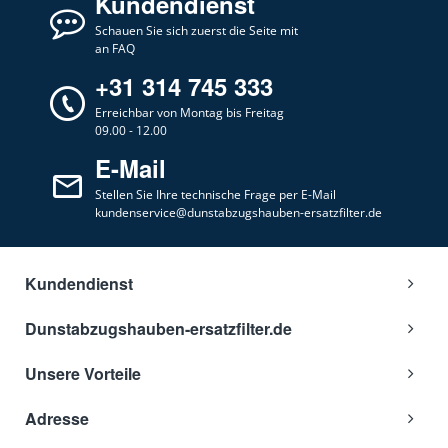
Kundendienst
Ikea
Schauen Sie sich zuerst die Seite mit
501.516.14
an FAQ
Ikea
501.516.14HDL10W
+31 314 745 333
Ikea
501.516.14HDL10WHOTTEIK
Erreichbar von Montag bis Freitag
09.00 - 12.00
Ikea
503.045.89
E-Mail
Ikea
503.045.89HDLN0160SHOTTEIK
Stellen Sie Ihre technische Frage per E-Mail
Ikea
503.046.07HDUD0150SHOTTEIK
kundenservice@dunstabzugshauben-ersatzfilter.de
Ikea
503.066.25HDUD4050GGHOTTEI
Ikea
504.013.83
Kundendienst
Ikea
50401383
Dunstabzugshauben-ersatzfilter.de
Ikea
602.446.70 HDLN0060S
Unsere Vorteile
Ikea
602.446.70HDLN0060SHOTTEIK
Ikea
602.819.12
Adresse
Ikea
701.516.13