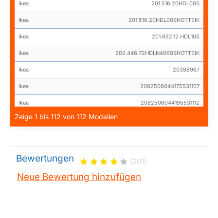
Ikea
201.516.20HDL00S
Ikea
201.516.20HDL00SHOTTEIK
Ikea
201.652.12 HDL10S
Ikea
202.446.72HDLN4060SHOTTEIK
Ikea
20388967
Ikea
2082506044175531107
Ikea
2082506044195531112
Zeige 1 bis 112 von 112 Modellen
Ikea
208250604430PRF0104
Ikea
2082506044375531107
Ikea
208256046605PRF0010
Bewertungen
(201)
Ikea
208263104414PRF0092
Neue Bewertung hinzufügen
Ikea
2082632044025611100
Ikea
2082632044035611105