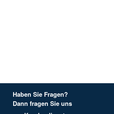
Ikea
301.514.17HDU10S
Ikea
301.514.17HDU10SHOTTEIK
Ikea
303.045.90HDLN4160SHOTTEIK
Ikea
303.046.08HDUD4150SHOTTEIK
Ikea
303.066.26 HDUD1050GG
Ikea
303.066.26HDUD1050GGHOTTEI
Ikea
303.221.55
Ikea
401.652.11 HDL40S
Ikea
402.446.71 HDLN1060S
Ikea
402.446.71HDLN1060SHOTTEIK
Ikea
402.819.13
Haben Sie Fragen?
Ikea
501.514.16
Dann fragen Sie uns
Ikea
501.514.16HDU40S
Ikea
501.514.16HDU40SHOTTEIK