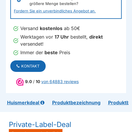
größere Menge bestellen?
Fordern Sie ein unverbindliches Angebot an.
Versand
kostenlos
ab 50€
Werktagen vor
17 Uhr
bestellt,
direkt
versendet!
Immer der
beste
Preis
KONTAKT
9.0
/
10
von 64883 reviews
Huismerkdeal
Produktbezeichnung
Produktb
Private-Label-Deal