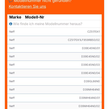
Modellnummer nicht gefunden?
Kontaktieren Sie uns
Marke
Modell-Nr
Wie finde ich meine Modellnummer heraus?
Neff
CZ5170X1
Neff
CZ5170X1LF959RB50/02
Neff
D39E45N0/01
Neff
D39E45N0/02
Neff
D39E45N0/03
Neff
D39E45N0/04
Neff
D39GL66N0
Neff
D39MH64N0
Neff
D39MH64N0/01
Neff
D39MH64N0/02