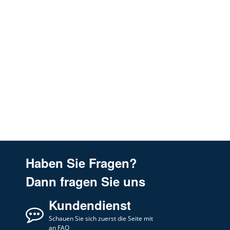
Neff
D64BBC0N0
Neff
D64BBC0N0/01
Neff
D64BBE1N0
Neff
D65BCP2N0
Neff
D65IEE1S0
Neff
D65IHM1S0
Neff
D65IHM1S0/01
Neff
D65IHM1S0B
Neff
D66S55N0/01
Haben Sie Fragen?
Neff
D66S55N0/02
Dann fragen Sie uns
Neff
D66S55N0/03
Kundendienst
Neff
D76M55N0
Neff
Schauen Sie sich zuerst die Seite mit
D76S45N0
an FAQ