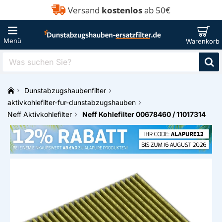
Versand
kostenlos
ab 50€
Was
suchen
Sie?
Dunstabzugshaubenfilter
h
aktivkohlefilter-fur-dunstabzugshauben
o
Neff Aktivkohlefilter
Neff Kohlefilter 00678460 / 11017314
m
e