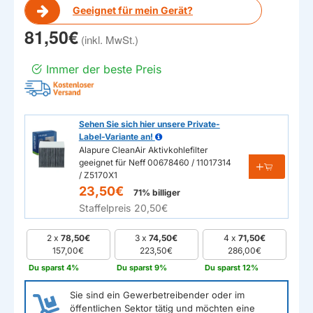
Geeignet für mein Gerät?
81,50€
Immer der beste Preis
Sehen Sie sich hier unsere Private-
Label-Variante an!
Alapure CleanAir Aktivkohlefilter
geeignet für Neff 00678460 / 11017314
/ Z5170X1
23,50€
71% billiger
Staffelpreis
20,50€
2 x
78,50€
3 x
74,50€
4 x
71,50€
157,00€
223,50€
286,00€
Du sparst 4%
Du sparst 9%
Du sparst 12%
Sie sind ein Gewerbetreibender oder im
öffentlichen Sektor tätig und möchten eine