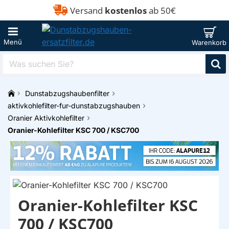
Versand
kostenlos
ab 50€
Was
suchen
Sie?
Dunstabzugshaubenfilter
h
aktivkohlefilter-fur-dunstabzugshauben
o
Oranier Aktivkohlefilter
m
Oranier-Kohlefilter KSC 700 / KSC700
e
Oranier-Kohlefilter KSC
700 / KSC700