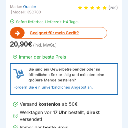
Marke:
Oranier
(
)
209
|
Modell:
KSC700
Sofort lieferbar, Lieferzeit 1-4 Tage.
Geeignet für mein Gerät?
20,90€
Immer der beste Preis
Sie sind ein Gewerbetreibender oder im
öffentlichen Sektor tätig und möchten eine
größere Menge bestellen?
Fordern Sie ein unverbindliches Angebot an.
Versand
kostenlos
ab 50€
Werktagen vor
17 Uhr
bestellt,
direkt
versendet!
Immer der
beste
Preis