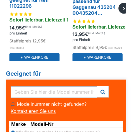
geeignet für Neff
passend für
11022296
Gaggenau 435204 /
EIGENMARKE
00435204
350x165mm
Sofort lieferbar, Lieferzeit 1-4 Tage
Sofort lieferbar, Lieferzeit 
14,95€
pro Einheit
12,95€
pro Einheit
Staffelpreis
12,95€
Staffelpreis
9,95€
+ WARENKORB
+ WARENKORB
Geeignet für
Modellnummer nicht gefunden?
Kontaktieren Sie uns
Marke
Modell-Nr