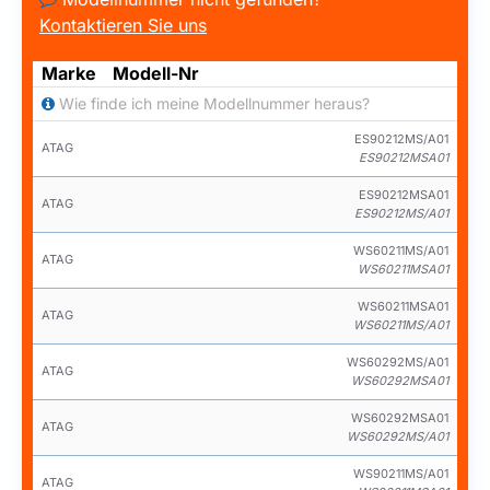
Kontaktieren Sie uns
Marke
Modell-Nr
Wie finde ich meine Modellnummer heraus?
ES90212MS/A01
ATAG
ES90212MSA01
ES90212MSA01
ATAG
ES90212MS/A01
WS60211MS/A01
ATAG
WS60211MSA01
WS60211MSA01
ATAG
WS60211MS/A01
WS60292MS/A01
ATAG
WS60292MSA01
WS60292MSA01
ATAG
WS60292MS/A01
WS90211MS/A01
ATAG