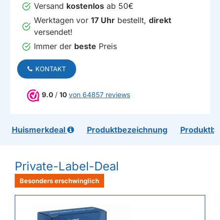
Versand
kostenlos
ab 50€
Werktagen vor
17 Uhr
bestellt,
direkt
versendet!
Immer der
beste
Preis
KONTAKT
9.0
/
10
von 64857 reviews
Huismerkdeal
Produktbezeichnung
Produktb
Private-Label-Deal
Besonders erschwinglich