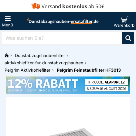
Versand
kostenlos
ab 50€
Was
suchen
Sie?
Dunstabzugshaubenfilter
h
aktivkohlefilter-fur-dunstabzugshauben
o
Pelgrim Aktivkohlefilter
Pelgrim Feinstaubfilter HF3013
m
e