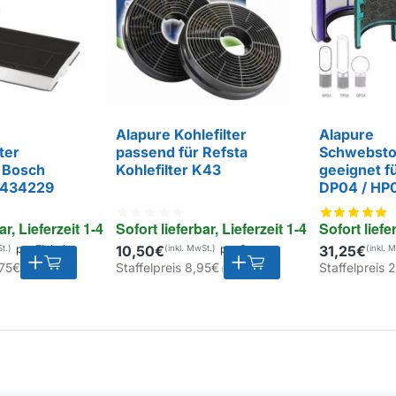
Alapure Kohlefilter
Alapure
ter
passend für Refsta
Schwebstof
r Bosch
Kohlefilter K43
geeignet f
 434229
DP04 / HP
ar, Lieferzeit 1-4 Tage
Sofort lieferbar, Lieferzeit 1-4 Tage
Sofort liefe
pro Einheit
10,50€
pro Satz
31,25€
75€
Staffelpreis
8,95€
Staffelpreis
2
EIGENMARKE
EIGENMARK