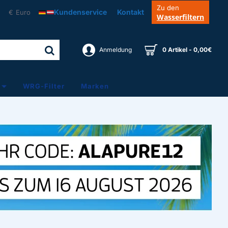
Zu den
Kundenservice
Kontakt
€
Euro
Wasserfiltern
Anmeldung
0 Artikel - 0,00€
WRG-Filter
Marken