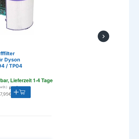
ffilter
ür Dyson
04 / TP04
rbar, Lieferzeit 1-4 Tage
pro Satz
7,95€
E