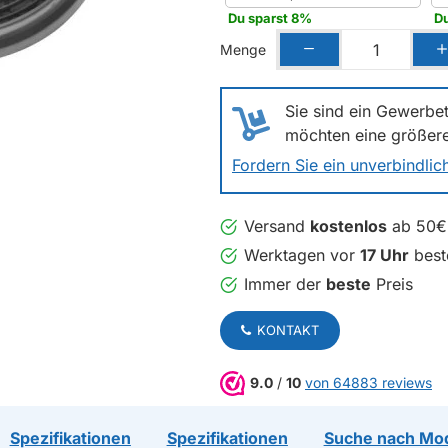
Du sparst 8%
Du
Menge
Sie sind ein Gewerbet
möchten eine größer
Fordern Sie ein unverbindli
Versand
kostenlos
ab 50€
Werktagen vor
17 Uhr
beste
Immer der
beste
Preis
KONTAKT
9.0
/
10
von 64883 reviews
Spezifikationen
Spezifikationen
Suche nach Mo