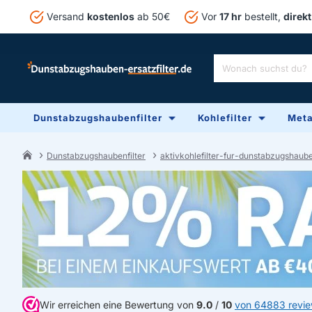
Versand
kostenlos
ab 50€
Vor
17 hr
bestellt,
direkt
Wonach
suchst
du?
Dunstabzugshaubenfilter
Kohlefilter
Metal
Dunstabzugshaubenfilter
aktivkohlefilter-fur-dunstabzugshaub
home
Wir erreichen eine Bewertung von
9.0
/
10
von 64883 revi