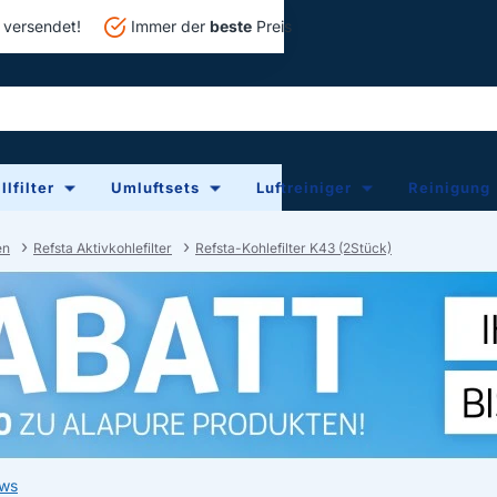
versendet!
Immer der
beste
Preis
lfilter
Umluftsets
Luftreiniger
Reinigung
en
Refsta Aktivkohlefilter
Refsta-Kohlefilter K43 (2Stück)
ews