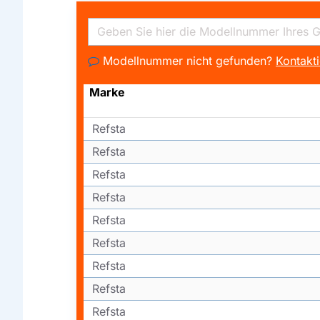
Modellnummer nicht gefunden?
Kontakti
Marke
Refsta
Refsta
Refsta
Refsta
Refsta
Refsta
Refsta
Refsta
Refsta