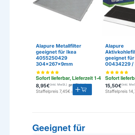
Alapure Metallfilter
Alapure
geeignet für Ikea
Aktivkohlefil
4055250429
geeignet fü
304x267x9mm
00434229 /
Sofort lieferbar, Lieferzeit 1-4 Tage
Sofort lieferb
8,95€
pro Einheit
15,50€
Staffelpreis
7,45€
Staffelpreis
14,
EIGENMARKE
EIGENMARKE
Geeignet für