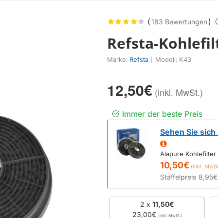
(
)
183 Bewertungen
Refsta-Kohlefil
Marke:
Refsta
Modell:
K43
|
12,50€
Immer der beste Preis
Sehen Sie sich 
Alapure Kohlefilter
10,50€
Staffelpreis
8,95€
2 x
11,50€
23,00€