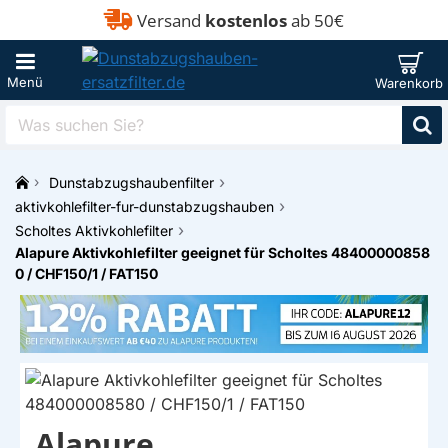
Versand
kostenlos
ab 50€
Was
suchen
Sie?
Dunstabzugshaubenfilter
h
aktivkohlefilter-fur-dunstabzugshauben
o
Scholtes Aktivkohlefilter
m
Alapure Aktivkohlefilter geeignet für Scholtes 48400000858
e
0 / CHF150/1 / FAT150
Alapure
EIGENMARKE