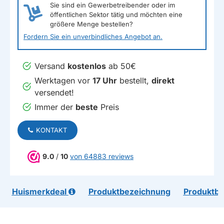
Sie sind ein Gewerbetreibender oder im
öffentlichen Sektor tätig und möchten eine
größere Menge bestellen?
Fordern Sie ein unverbindliches Angebot an.
Versand
kostenlos
ab 50€
Werktagen vor
17 Uhr
bestellt,
direkt
versendet!
Immer der
beste
Preis
KONTAKT
9.0
/
10
von 64883 reviews
Huismerkdeal
Produktbezeichnung
Produktb