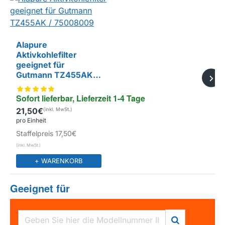
Alapure
Aktivkohlefilter
EIGENMARKE
geeignet für
Gutmann TZ455AK /
75008009
Sofort lieferbar, Lieferzeit 1-4 Tage
21,50€
pro Einheit
Staffelpreis
17,50€
+ WARENKORB
Geeignet für