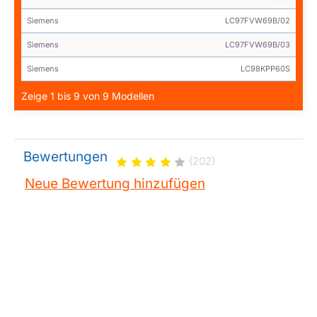
Siemens
LC97FVW69B/02
Siemens
LC97FVW69B/03
Siemens
LC98KPP60S
Zeige 1 bis 9 von 9 Modellen
Bewertungen
(202)
Neue Bewertung hinzufügen