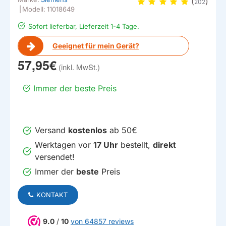
(
)
202
|
Modell:
11018649
Sofort lieferbar, Lieferzeit 1-4 Tage.
Geeignet für mein Gerät?
57,95€
Immer der beste Preis
Versand
kostenlos
ab 50€
Werktagen vor
17 Uhr
bestellt,
direkt
versendet!
Immer der
beste
Preis
KONTAKT
9.0
/
10
von 64857 reviews