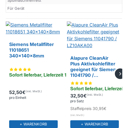
Spülmaschinenfest
Für Gerät
Siemens Metallfilter
11018651
340x140x8mm
Alapure CleanAir
Plus Aktivkohlefilter
geeignet für Siemens
EIGENMARKE
Sofort lieferbar, Lieferzeit 1-4 Tage
11041790 /
LZ10AKA00
Sofort lieferbar, Lieferzeit 
52,50€
32,50€
pro Einheit
pro Satz
Staffelpreis
30,95€
+ WARENKORB
+ WARENKORB