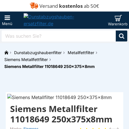
Versand
kostenlos
ab 50€
Was
suchen
Sie?
Dunstabzugshaubenfilter
Metallfettfilter
h
Siemens Metallfettfilter
o
Siemens Metallfilter 11018649 250x375x8mm
m
e
Siemens Metallfilter
11018649 250x375x8mm
Marke:
Siemens