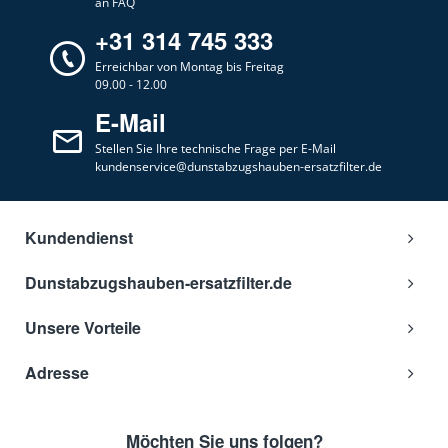
an FAQ
Sirius
SL 9.2
+31 314 745 333
Sirius
SL-XX
Erreichbar von Montag bis Freitag
09.00 - 12.00
Sirius
SL907
E-Mail
Sirius
SM-XX
Stellen Sie Ihre technische Frage per E-Mail
kundenservice@dunstabzugshauben-ersatzfilter.de
Kundendienst
Dunstabzugshauben-ersatzfilter.de
Unsere Vorteile
Adresse
Möchten Sie uns folgen?