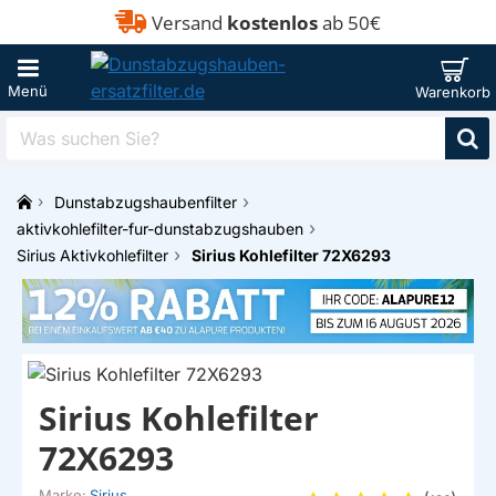
Versand
kostenlos
ab 50€
Was
suchen
Sie?
Dunstabzugshaubenfilter
h
aktivkohlefilter-fur-dunstabzugshauben
o
Sirius Aktivkohlefilter
Sirius Kohlefilter 72X6293
m
e
Sirius Kohlefilter
72X6293
Marke:
Sirius