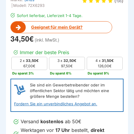
(
)
196
|
Modell:
72X6293
Sofort lieferbar, Lieferzeit 1-4 Tage.
Geeignet für mein Gerät?
34,50€
Immer der beste Preis
2 x
33,50€
3 x
32,50€
4 x
31,50€
67,00€
97,50€
126,00€
Du sparst 3%
Du sparst 6%
Du sparst 9%
Sie sind ein Gewerbetreibender oder im
öffentlichen Sektor tätig und möchten eine
größere Menge bestellen?
Fordern Sie ein unverbindliches Angebot an.
Versand
kostenlos
ab 50€
Werktagen vor
17 Uhr
bestellt,
direkt