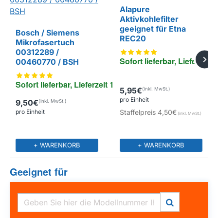
Alapure
EIGENMARKE
Aktivkohlefilter
geeignet für Etna
Bosch / Siemens
REC20
Mikrofasertuch
00312289 /
Sofort lieferbar, Lieferzeit 
00460770 / BSH
Sofort lieferbar, Lieferzeit 1-4 Tage
5,95€
pro Einheit
9,50€
pro Einheit
Staffelpreis
4,50€
+ WARENKORB
+ WARENKORB
Geeignet für