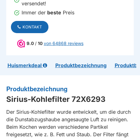
versendet!
Immer der
beste
Preis
KONTAKT
9.0
/
10
von 64868 reviews
Huismerkdeal
Produktbezeichnung
Produktb
Produktbezeichnung
Sirius-Kohlefilter 72X6293
Der Sirius-Kohlefilter wurde entwickelt, um die durch
die Dunstabzugshaube angesaugte Luft zu reinigen.
Beim Kochen werden verschiedene Partikel
freigesetzt, wie z. B. Fett und Staub. Der Filter fängt