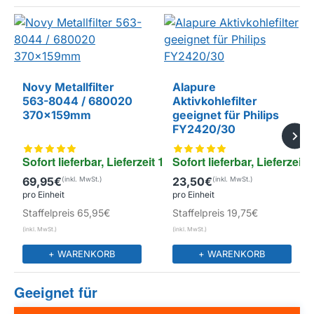
Novy Metallfilter
Alapure
563-8044 / 680020
Aktivkohlefilter
EIGENMARKE
370x159mm
geeignet für Philips
FY2420/30
Sofort lieferbar, Lieferzeit 1-4 Tage
Sofort lieferbar, Lieferzeit 
69,95€
23,50€
pro Einheit
pro Einheit
Staffelpreis
65,95€
Staffelpreis
19,75€
+ WARENKORB
+ WARENKORB
Geeignet für