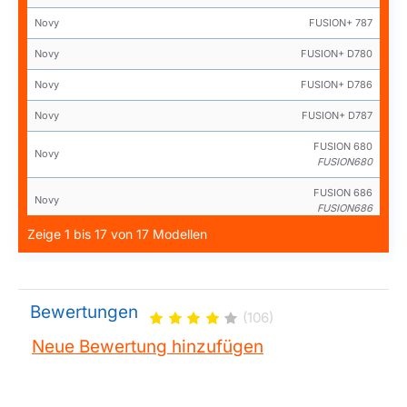
Novy
FUSION+ 787
Novy
FUSION+ D780
Novy
FUSION+ D786
Novy
FUSION+ D787
FUSION 680
Novy
FUSION680
FUSION 686
Novy
FUSION686
Zeige 1 bis 17 von 17 Modellen
FUSION 780
Novy
FUSION780
FUSION 786
Novy
FUSION786
Bewertungen
(106)
FUSION 787
Novy
Neue Bewertung hinzufügen
FUSION787