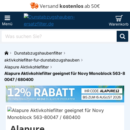
Versand
kostenlos
ab 50€
Was
suchen
Sie?
Dunstabzugshaubenfilter
h
aktivkohlefilter-fur-dunstabzugshauben
o
Alapure Aktivkohlefilter
m
Alapure Aktivkohlefilter geeignet für Novy Monoblock 563-8
e
0047 / 680400
Alapure
EIGENMARKE