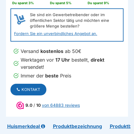
Du sparst 3%
Du sparst 5%
Du sparst 9%
Sie sind ein Gewerbetreibender oder im
öffentlichen Sektor tätig und möchten eine
größere Menge bestellen?
Fordern Sie ein unverbindliches Angebot an.
Versand
kostenlos
ab 50€
Werktagen vor
17 Uhr
bestellt,
direkt
versendet!
Immer der
beste
Preis
KONTAKT
9.0
/
10
von 64883 reviews
Huismerkdeal
Produktbezeichnung
Produktb