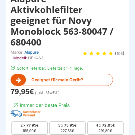
Aktivkohlefilter
geeignet für Novy
Monoblock 563-80047 /
680400
Marke:
Alapure
(
)
106
|
Modell:
HFK463
Sofort lieferbar, Lieferzeit 1-4 Tage.
Geeignet für mein Gerät?
79,95€
Immer der beste Preis
2 x
77,95€
3 x
75,95€
4 x
72,95€
155,90€
227,85€
291,80€