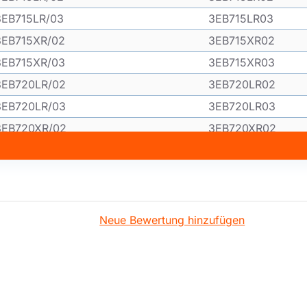
3EB715LR/03
3EB715LR03
3EB715XR/02
3EB715XR02
3EB715XR/03
3EB715XR03
3EB720LR/02
3EB720LR02
3EB720LR/03
3EB720LR03
3EB720XR/02
3EB720XR02
3EB720XR/03
3EB720XR03
3EB721LR/02
3EB721LR02
3EB721LR/03
3EB721LR03
3EB721XR/02
3EB721XR02
Neue Bewertung hinzufügen
3EB721XR/03
3EB721XR03
3EB730IM/01
3EB730IM01
3EB765LQ/01
3EB765LQ01
3EB765LQ/02
3EB765LQ02