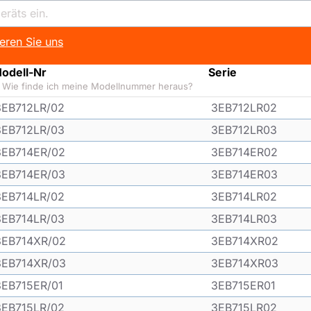
eren Sie uns
odell-Nr
Serie
Wie finde ich meine Modellnummer heraus?
3EB712LR/02
3EB712LR02
3EB712LR/03
3EB712LR03
3EB714ER/02
3EB714ER02
3EB714ER/03
3EB714ER03
3EB714LR/02
3EB714LR02
3EB714LR/03
3EB714LR03
3EB714XR/02
3EB714XR02
3EB714XR/03
3EB714XR03
3EB715ER/01
3EB715ER01
3EB715LR/02
3EB715LR02