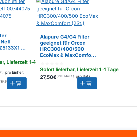
ter
Alapure G4/G4 Filter
 Neff
geeignet für Orcon
Z5133X1 /
HRC300/400/500
EIGENMARKE
EcoMax & MaxComfort
(2St.)
ar, Lieferzeit 1-4 Tage
Sofort lieferbar, Lieferzeit 1-4 Tage
pro Einheit
27,50€
pro Satz
95€