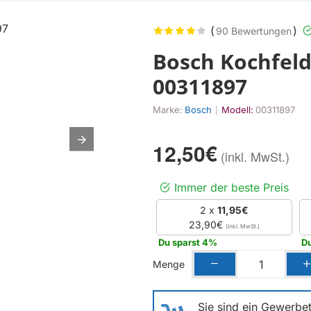
(
)
90 Bewertungen
Bosch Kochfeld
00311897
Marke:
Bosch
Modell:
00311897
|
12,50€
Immer der beste Preis
2 x
11,95€
23,90€
Du sparst 4%
Du
Menge
Sie sind ein Gewerbet