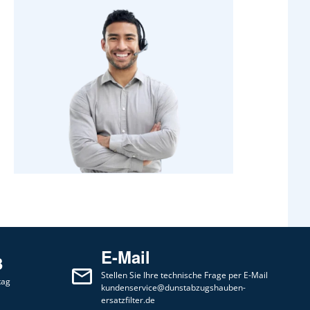
E-Mail
3
Stellen Sie Ihre technische Frage per E-Mail
tag
kundenservice@dunstabzugshauben-
ersatzfilter.de