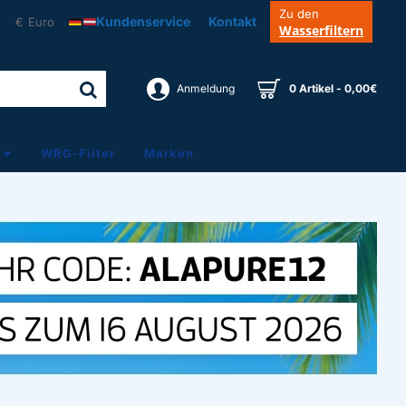
Zu den
Kundenservice
Kontakt
€
Euro
Wasserfiltern
Anmeldung
0 Artikel - 0,00€
WRG-Filter
Marken