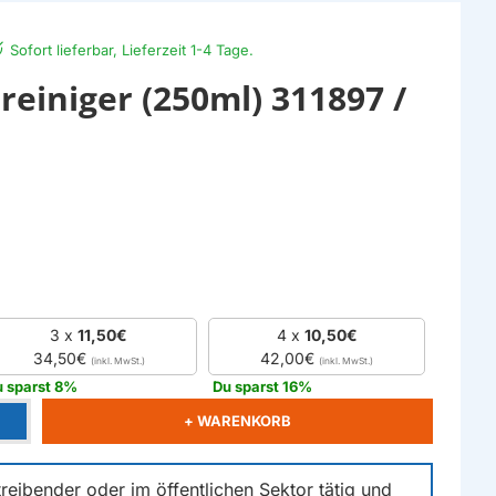
Sofort lieferbar, Lieferzeit 1-4 Tage.
reiniger (250ml) 311897 /
3 x
11,50€
4 x
10,50€
34,50€
42,00€
 sparst 8%
Du sparst 16%
+ WARENKORB
reibender oder im öffentlichen Sektor tätig und