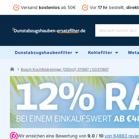
Versand
kostenlos
ab 50€
Vor
17 hr
bestellt,
direkt
Wonach
suchst
du?
Dunstabzugshaubenfilter
Kohlefilter
Metal
Bosch Kochfeldreiniger (250ml) 311897 / 00311897
home
Wir erreichen eine Bewertung von
9.0
/
10
von 64883 revi