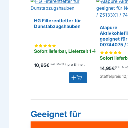
HG Filterentfetter für
Dunstabzugshauben
Alapure
Aktivkohlefil
EIGENMARKE
geeignet für
00744075 / 
744075
Sofort lieferbar, Lieferzeit 1-4 Tage
Sofort lieferb
10,95€
pro Einheit
14,95€
Staffelpreis
12,
Geeignet für