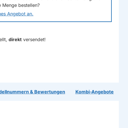
e Menge bestellen?
ches Angebot an.
llt,
direkt
versendet!
dellnummern & Bewertungen
Kombi-Angebote
R