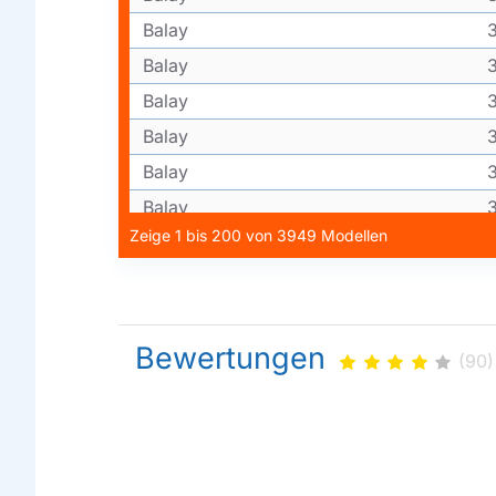
Balay
Balay
Balay
Balay
Balay
Balay
Zeige 1 bis 200 von 3949 Modellen
Balay
Balay
Balay
Balay
Bewertungen
(90)
Balay
Balay
Balay
Balay