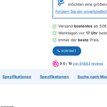
möchten eine größer
Fordern Sie ein unverbindli
Versand
kostenlos
ab 50€
Werktagen vor
17 Uhr
beste
Immer der
beste
Preis
KONTAKT
9.0
/
10
von 64883 reviews
Spezifikationen
Spezifikationen
Suche nach Mo