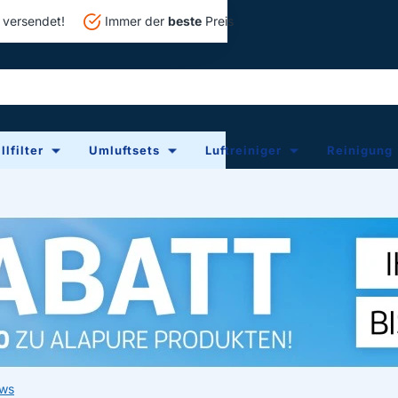
versendet!
Immer der
beste
Preis
lfilter
Umluftsets
Luftreiniger
Reinigung
ews